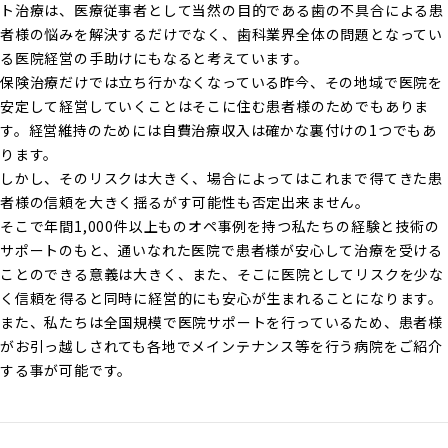
ト治療は、医療従事者として当然の目的である歯の不具合による患
者様の悩みを解決するだけでなく、歯科業界全体の問題となってい
る医院経営の手助けにもなると考えています。
保険治療だけでは立ち行かなくなっている昨今、その地域で医院を
安定して経営していくことはそこに住む患者様のためでもありま
す。経営維持のためには自費治療収入は確かな裏付けの1つでもあ
ります。
しかし、そのリスクは大きく、場合によってはこれまで得てきた患
者様の信頼を大きく揺るがす可能性も否定出来ません。
そこで年間1,000件以上ものオペ事例を持つ私たちの経験と技術の
サポートのもと、通いなれた医院で患者様が安心して治療を受ける
ことのできる意義は大きく、また、そこに医院としてリスクを少な
く信頼を得ると同時に経営的にも安心が生まれることになります。
また、私たちは全国規模で医院サポートを行っているため、患者様
がお引っ越しされても各地でメインテナンス等を行う病院をご紹介
する事が可能です。